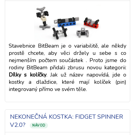
Stavebnice BitBeam je o variabilitě, ale někdy
prostě chcete, aby věci držely u sebe s co
nejmenším počtem součástek . Proto jsme do
rodiny BitBeam přidali zbrusu novou kategorii:
Dílky s kolíčky
. Jak už název napovídá, jde o
kostky a dlaždice, které mají kolíček (pin)
integrovaný přímo ve svém těle.
NEKONEČNÁ KOSTKA: FIDGET SPINNER
V2.0?
NÁVOD