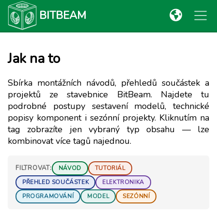
BITBEAM
Jak na to
Sbírka montážních návodů, přehledů součástek a
projektů ze stavebnice BitBeam. Najdete tu
podrobné postupy sestavení modelů, technické
popisy komponent i sezónní projekty. Kliknutím na
tag zobrazíte jen vybraný typ obsahu — lze
kombinovat více tagů najednou.
FILTROVAT:
NÁVOD
TUTORIÁL
PŘEHLED SOUČÁSTEK
ELEKTRONIKA
PROGRAMOVÁNÍ
MODEL
SEZÓNNÍ